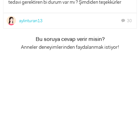
tedavi gerektiren bi durum var mı ? Şimdiden teşekkürler
aylinturan13
30
chat
Bu soruya cevap verir misin?
Anneler deneyimlerinden faydalanmak istiyor!