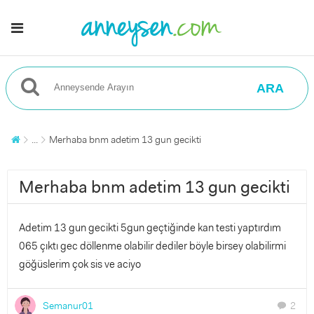
ARA
...
Merhaba bnm adetim 13 gun gecikti
Merhaba bnm adetim 13 gun gecikti
Adetim 13 gun gecikti 5gun geçtiğinde kan testi yaptırdım
065 çıktı gec döllenme olabilir dediler böyle birsey olabilirmi
göğüslerim çok sis ve aciyo
Semanur01
2
chat