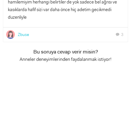
hamilemiyim herhangi belirtiler de yok sadece bel ağrısı ve
kasıklarda hafif sizi var daha önce hiç adetim gecikmedi
duzenliyle
Zbuse
3
chat
Bu soruya cevap verir misin?
Anneler deneyimlerinden faydalanmak istiyor!