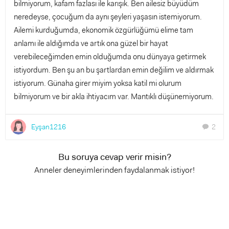
bilmiyorum, kafam fazlası ile karışık. Ben ailesiz büyüdüm
neredeyse, çocuğum da aynı şeyleri yaşasın istemiyorum.
Ailemi kurduğumda, ekonomik özgürlüğümü elime tam
anlamı ile aldığımda ve artık ona güzel bir hayat
verebileceğimden emin olduğumda onu dünyaya getirmek
istiyordum. Ben şu an bu şartlardan emin değilim ve aldırmak
istiyorum. Günaha girer miyim yoksa katil mi olurum
bilmiyorum ve bir akla ihtiyacım var. Mantıklı düşünemiyorum.
Eyşan1216
2
chat
Bu soruya cevap verir misin?
Anneler deneyimlerinden faydalanmak istiyor!