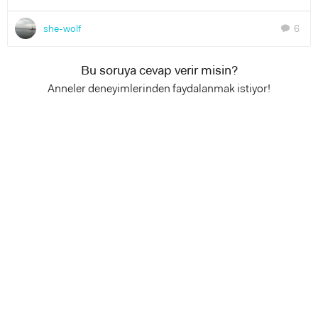
she-wolf
6
chat
Bu soruya cevap verir misin?
Anneler deneyimlerinden faydalanmak istiyor!