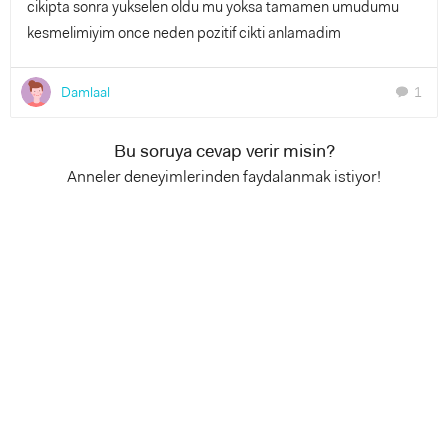
cikipta sonra yukselen oldu mu yoksa tamamen umudumu
kesmelimiyim once neden pozitif cikti anlamadim
Damlaal
1
chat
Bu soruya cevap verir misin?
Anneler deneyimlerinden faydalanmak istiyor!