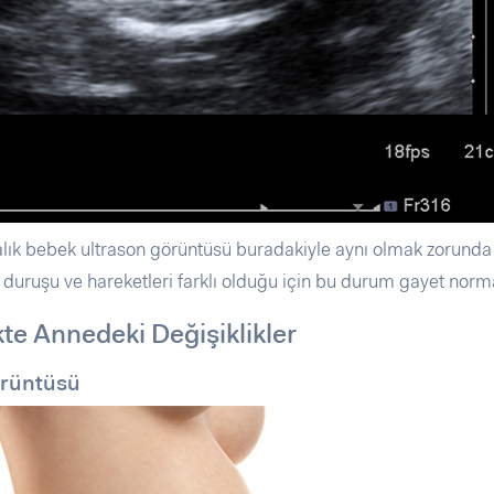
alık bebek ultrason görüntüsü buradakiyle aynı olmak zorunda 
duruşu ve hareketleri farklı olduğu için bu durum gayet norm
kte Annedeki Değişiklikler
örüntüsü