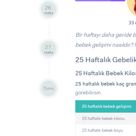
Sorular ve Yanıtlar
Sorular ve Yanıtlar
26.
Eğlence
Makaleler
Makaleler
Hafta
Ürünler
Videolar
Videolar
Bir haftayı daha geride bı
Sorular ve Yanıtlar
bebek gelişimi nasıldır?
Makaleler
27.
Videolar
Hafta
25 Haftalık Gebeli
25 Haftalık Bebek Kil
25 haftalık bebek kaç gra
Tümü
görebilirsin.
25 haftalık bebek gelişimi
25 haftalık bebek kilosu
25 haftalık bebek boyu