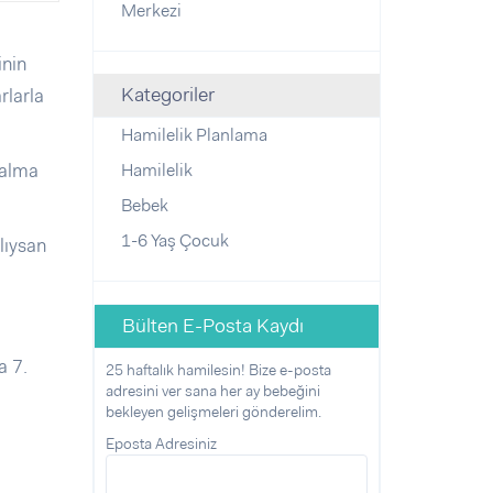
Merkezi
inin
Kategoriler
rlarla
Hamilelik Planlama
 alma
Hamilelik
Bebek
1-6 Yaş Çocuk
lıysan
Bülten E-Posta Kaydı
a 7.
25 haftalık hamilesin! Bize e-posta
adresini ver sana her ay bebeğini
bekleyen gelişmeleri gönderelim.
Eposta Adresiniz