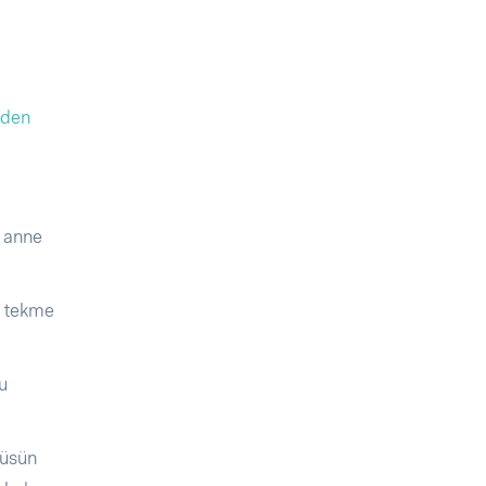
nden
r anne
, tekme
Bu
tüsün