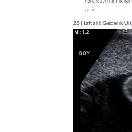
hareketleri hamileliğin
gelir.
25 Haftalık Gebelik Ul