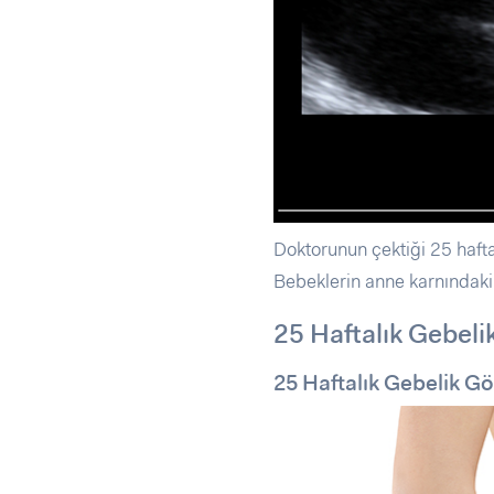
Doktorunun çektiği 25 haft
Bebeklerin anne karnındaki 
25 Haftalık Gebeli
25 Haftalık Gebelik G