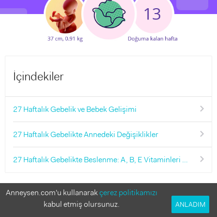
İçindekiler
27 Haftalık Gebelik ve Bebek Gelişimi
27 Haftalık Gebelikte Annedeki Değişiklikler
27 Haftalık Gebelikte Beslenme: A, B, E Vitaminleri Önemli!
Hamileliğin altın çağı yani, 2. trimesteri sona eriyor.
Anneysen.com'u kullanarak
çerez politikamızı
Biraz daha zorlu ve ağır bir döneme doğru ilerliyorsun.
kabul etmiş olursunuz.
ANLADIM