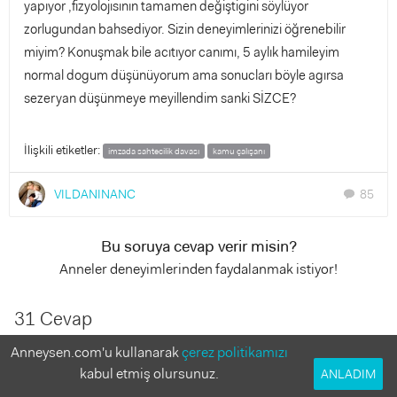
yapıyor ,fizyolojısının tamamen değiştigini söylüyor
zorlugundan bahsediyor. Sizin deneyimlerinizi öğrenebilir
miyim? Konuşmak bile acıtıyor canımı, 5 aylık hamileyim
normal dogum düşünüyorum ama sonucları böyle agırsa
sezeryan düşünmeye meyillendim sanki SİZCE?
İlişkili etiketler:
imzada sahtecilik davası
kamu çalışanı
VILDANINANC
85
chat
Bu soruya cevap verir misin?
Anneler deneyimlerinden faydalanmak istiyor!
31 Cevap
Anneysen.com'u kullanarak
çerez politikamızı
Tita
kabul etmiş olursunuz.
ANLADIM
5 yıl önce