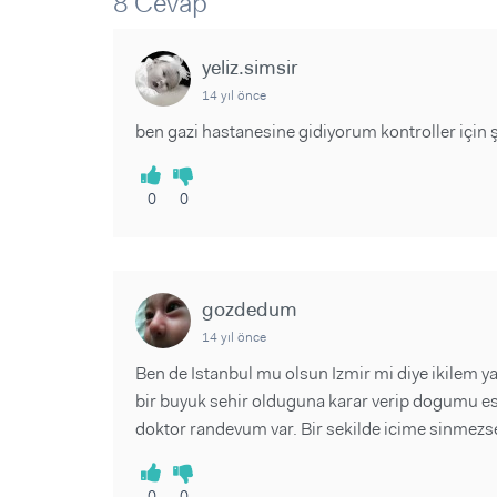
8 Cevap
Sorular ve Yanıtlar
Sorular ve Yanıtlar
Eğlence
Makaleler
Makaleler
Ürünler
yeliz.simsir
Videolar
Videolar
14 yıl önce
Sorular ve Yanıtlar
ben gazi hastanesine gidiyorum kontroller içi
Makaleler
Videolar
0
0
gozdedum
14 yıl önce
Ben de Istanbul mu olsun Izmir mi diye ikilem 
bir buyuk sehir olduguna karar verip dogumu 
doktor randevum var. Bir sekilde icime sinmezse h
0
0