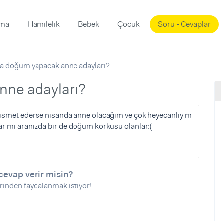
ama
Hamilelik
Bebek
Çocuk
Soru - Cevaplar
Süslemeleri
ama
a doğum yapacak anne adayları?
ta
ı
ı
ısı
nne adayları?
 Mekanı
mi)
kısmet ederse nisanda anne olacağım ve çok heyecanlıyım
ar mı aranızda bir de doğum korkusu olanlar:(
üsleme
i
i
u
cevap verir misin?
ünü
i
rinden faydalanmak istiyor!