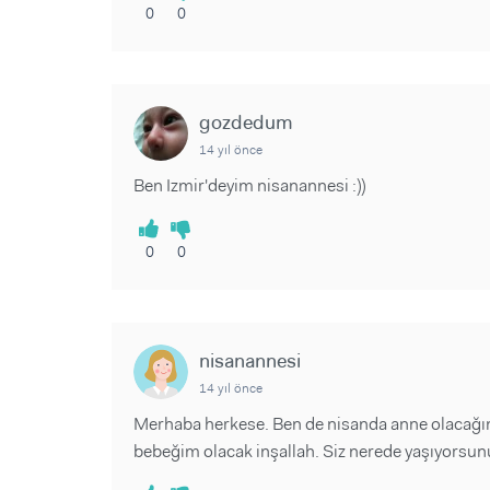
0
0
gozdedum
14 yıl önce
Ben Izmir'deyim nisanannesi :))
0
0
nisanannesi
14 yıl önce
Merhaba herkese. Ben de nisanda anne olacağım A
bebeğim olacak inşallah. Siz nerede yaşıyorsun