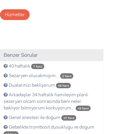
Hizmetler
Benzer Sorular
40 haftalık
7 Yanıt
Sezaryen olucakmışım...
3 Yanıt
Dualarinizi bekliyorum
48 Yanıt
Arkadaşlar 34 haftalik hamileyim planli
sezeryan olcam sonrasinda beni neler
bekliyor bilmiyorum korkuyorum...
49 Yanıt
Genel anestezi ile doğum
15 Yanıt
Gebelikte trombosit dusuklugu ve dogum