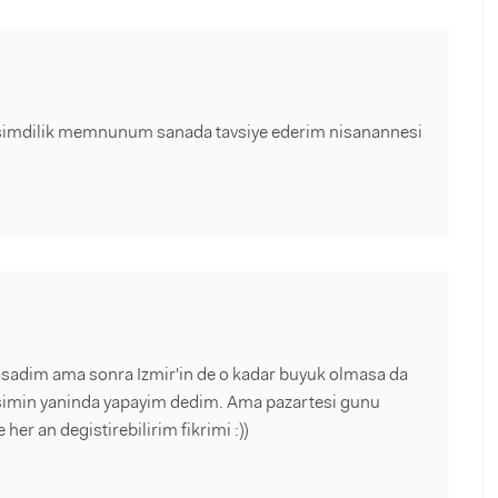
n şimdilik memnunum sanada tavsiye ederim nisanannesi
yasadim ama sonra Izmir'in de o kadar buyuk olmasa da
esimin yaninda yapayim dedim. Ama pazartesi gunu
er an degistirebilirim fikrimi :))