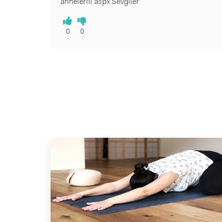
anneleriii.aspx Sevgiler
0
0