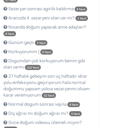
17 Yanıt
Sezeryan sonrasi agirlik kaldirma
6 Yanıt
Aranızda 4. sezaryeni olan var mı?
1 Yanıt
Nisanda doğum yapacak anne adayları?
8 Yanıt
Günüm geçti
3 Yanıt
Korkuyorumm:(
6 Yanıt
Dogumdan çok korkuyorum benim gibi
olan varmı
222 Yanıt
37 haftalık gebeyim son üç haftadır idrar
yolu enfeksiyonu geçiriyorum hala normal
doğummu yapsam yoksa sezaryanmı olsam
karar veremiyorum
32 Yanıt
Normal dogum sonrası vajina
9 Yanıt
Diş ağrısı mı doğum ağrısı mı?
3 Yanıt
Sizce doğum videosu izlemeli miyim?