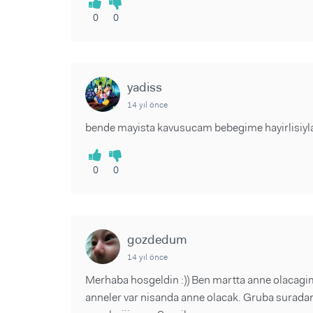
0
0
yadiss
14 yıl önce
bende mayista kavusucam bebegime hayirlisiyla 
0
0
gozdedum
14 yıl önce
Merhaba hosgeldin :)) Ben martta anne olacagi
anneler var nisanda anne olacak. Gruba surada