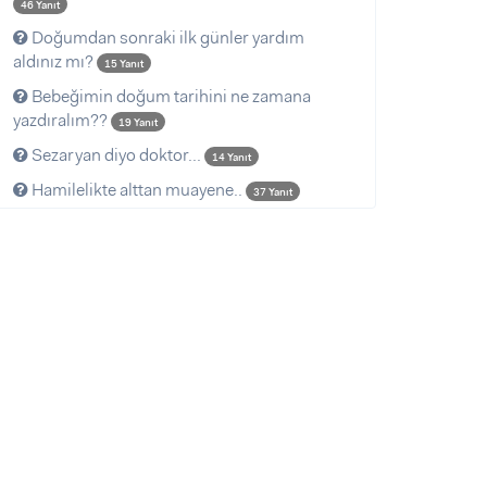
46 Yanıt
Doğumdan sonraki ilk günler yardım
aldınız mı?
15 Yanıt
Bebeğimin doğum tarihini ne zamana
yazdıralım??
19 Yanıt
Sezaryan diyo doktor...
14 Yanıt
Hamilelikte alttan muayene..
37 Yanıt