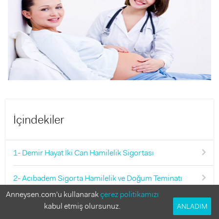
İçindekiler
1- Demir Hayat İki Can Hamilelik Sigortası
2- Acıbadem Sigorta Hamilelik ve Doğum Teminatı
Anneysen.com'u kullanarak
çerez politikamızı
3- Aksigorta Aksağlık Yeni Hayat Sigortası
kabul etmiş olursunuz.
ANLADIM