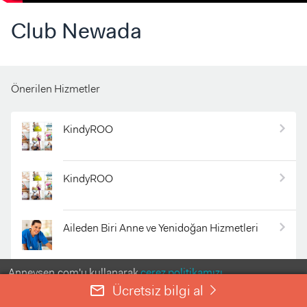
Club Newada
Önerilen Hizmetler
KindyROO
KindyROO
Aileden Biri Anne ve Yenidoğan Hizmetleri
Anneysen.com'u kullanarak
çerez politikamızı
Özel Derin Çocuk Özel Eğitim ve Rehabilitasyon Merkezi
kabul etmiş olursunuz.
Ücretsiz bilgi al
mail_outline
right
ANLADIM