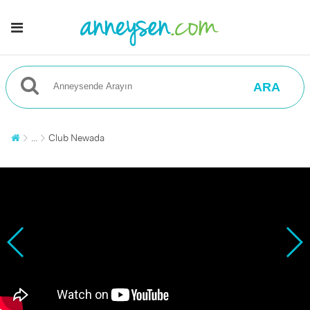
ARA
...
Club Newada