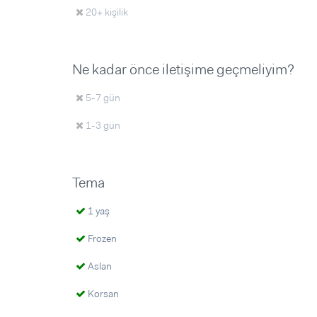
20+ kişilik
Ne kadar önce iletişime geçmeliyim?
5-7 gün
1-3 gün
Tema
1 yaş
Frozen
Aslan
Korsan