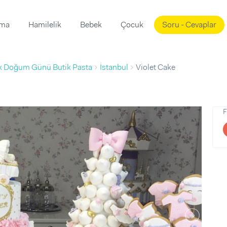
ama
Hamilelik
Bebek
Çocuk
Soru - Cevaplar
Süslemeleri
ama
 Doğum Günü Butik Pasta
İstanbul
Violet Cake
ta
ı
ı
ısı
 Mekanı
mi)
F
üsleme
i
i
u
ünü
i