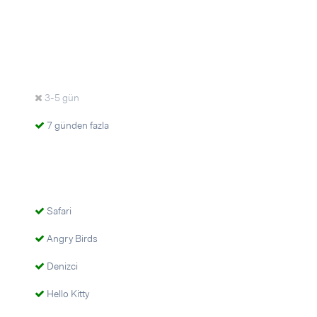
3-5 gün
7 günden fazla
Safari
Angry Birds
Denizci
Hello Kitty