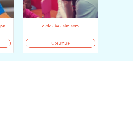
ğan
evdekibakicim.com
Görüntüle