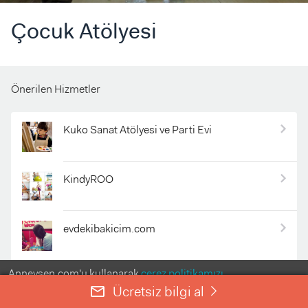
Çocuk Atölyesi
Önerilen Hizmetler
Kuko Sanat Atölyesi ve Parti Evi
KindyROO
evdekibakicim.com
Anneysen.com'u kullanarak
çerez politikamızı
ŞECE Danışmanlık
kabul etmiş olursunuz.
Ücretsiz bilgi al
mail_outline
right
ANLADIM