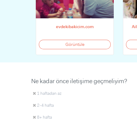
evdekibakicim.com
Ai
Görüntüle
Ne kadar önce iletişime geçmeliyim?
1 haftadan az
2-4 hafta
8+ hafta