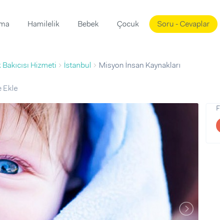
ama
Hamilelik
Bebek
Çocuk
Soru - Cevaplar
Süslemeleri
ama
 Bakıcısı Hizmeti
İstanbul
Misyon İnsan Kaynakları
ta
ı
ı
ısı
e Ekle
 Mekanı
mi)
F
üsleme
i
i
u
ünü
i