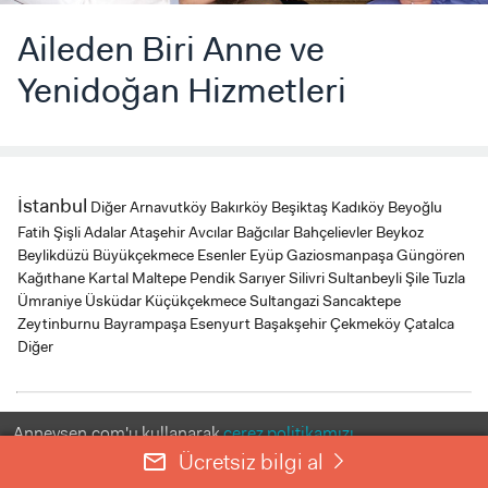
Aileden Biri Anne ve
Yenidoğan Hizmetleri
İstanbul
Diğer
Arnavutköy
Bakırköy
Beşiktaş
Kadıköy
Beyoğlu
Fatih
Şişli
Adalar
Ataşehir
Avcılar
Bağcılar
Bahçelievler
Beykoz
Beylikdüzü
Büyükçekmece
Esenler
Eyüp
Gaziosmanpaşa
Güngören
Kağıthane
Kartal
Maltepe
Pendik
Sarıyer
Silivri
Sultanbeyli
Şile
Tuzla
Ümraniye
Üsküdar
Küçükçekmece
Sultangazi
Sancaktepe
Zeytinburnu
Bayrampaşa
Esenyurt
Başakşehir
Çekmeköy
Çatalca
Diğer
Anneysen.com'u kullanarak
çerez politikamızı
Ne kadar önce iletişime geçmeliyim?
kabul etmiş olursunuz.
Ücretsiz bilgi al
mail_outline
right
ANLADIM