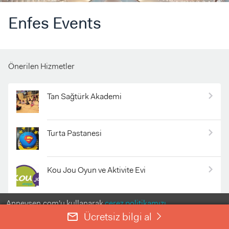
Enfes Events
Önerilen Hizmetler
Tan Sağtürk Akademi
Turta Pastanesi
Kou Jou Oyun ve Aktivite Evi
Anneysen.com'u kullanarak
çerez politikamızı
Sofist Özel Aile Danışma Merkezi
kabul etmiş olursunuz.
Ücretsiz bilgi al
mail_outline
right
ANLADIM