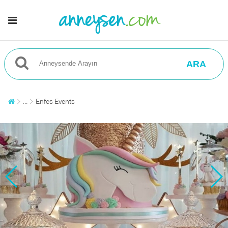
ARA
...
Enfes Events