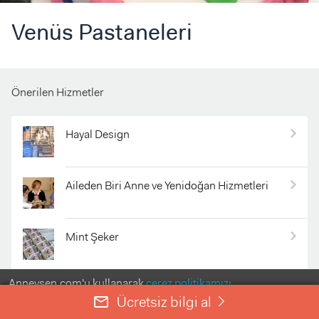
Venüs Pastaneleri
Önerilen Hizmetler
Hayal Design
Aileden Biri Anne ve Yenidoğan Hizmetleri
Mint Şeker
Anneysen.com'u kullanarak
çerez politikamızı
ŞECE Danışmanlık
kabul etmiş olursunuz.
Ücretsiz bilgi al
mail_outline
right
ANLADIM