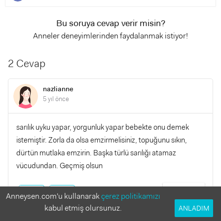
Bu soruya cevap verir misin?
Anneler deneyimlerinden faydalanmak istiyor!
2 Cevap
nazlianne
5 yıl önce
sarılık uyku yapar, yorgunluk yapar bebekte onu demek
istemiştir. Zorla da olsa emzirmelisiniz, topuğunu sıkın,
dürtün mutlaka emzirin. Başka türlü sarılığı atamaz
vücudundan. Geçmiş olsun
YANITLA
0
0
Anneysen.com'u kullanarak
çerez politikamızı
kabul etmiş olursunuz.
ANLADIM