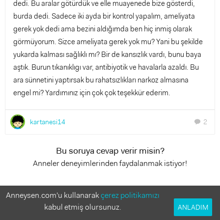
dedi. Bu aralar götürdük ve elle muayenede bize gösterdi,
burda dedi. Sadece iki ayda bir kontrol yapalım, ameliyata
gerek yok dedi ama bezini aldığımda ben hiç inmiş olarak
görmüyorum. Sizce ameliyata gerek yok mu? Yani bu şekilde
yukarda kalması sağlıklı mı? Bir de kansızlık vardı, bunu baya
aştık. Burun tıkanıklıgı var, antibiyotik ve havalarla azaldı. Bu
ara sünnetini yaptırsak bu rahatsızlıkları narkoz almasına
engel mi? Yardımınız için çok çok teşekkür ederim.
kartanesi14
2
chat
Bu soruya cevap verir misin?
Anneler deneyimlerinden faydalanmak istiyor!
2 Cevap
Anneysen.com'u kullanarak
çerez politikamızı
kabul etmiş olursunuz.
ANLADIM
Prof Dr Y Tarkan Soygür