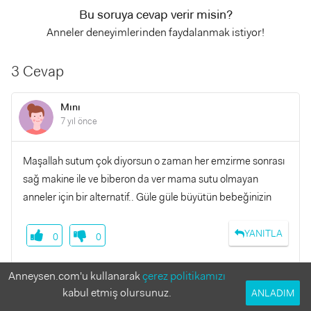
Bu soruya cevap verir misin?
Anneler deneyimlerinden faydalanmak istiyor!
3 Cevap
Mını
7 yıl önce
Maşallah sutum çok diyorsun o zaman her emzirme sonrası
sağ makine ile ve biberon da ver mama sutu olmayan
anneler için bir alternatif.. Güle güle büyütün bebeğinizin
YANITLA
0
0
Anneysen.com'u kullanarak
çerez politikamızı
kabul etmiş olursunuz.
ANLADIM
osmanzeynep465
7 yıl önce