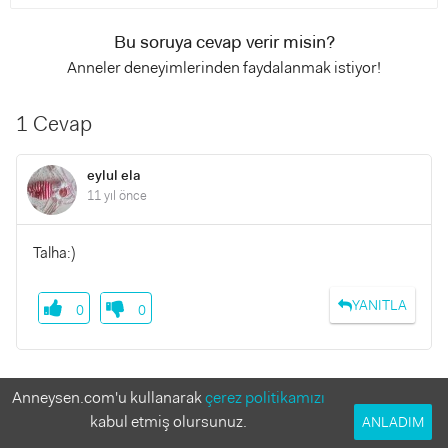
Bu soruya cevap verir misin?
Anneler deneyimlerinden faydalanmak istiyor!
1 Cevap
eylul ela
11 yıl önce
Talha:)
YANITLA
0
0
Benzer Sorular
Anneysen.com'u kullanarak
çerez politikamızı
kabul etmiş olursunuz.
ANLADIM