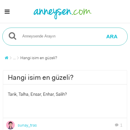
ARA
...
Hangi isim en güzeli?
Hangi isim en güzeli?
Tarik, Talha, Ensar, Enhar, Salih?
sunay_tras
1
chat