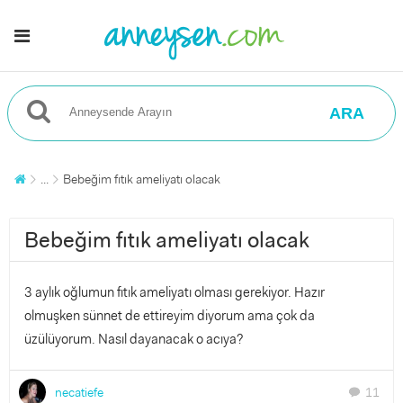
ARA
...
Bebeğim fıtık ameliyatı olacak
Bebeğim fıtık ameliyatı olacak
3 aylık oğlumun fıtık ameliyatı olması gerekiyor. Hazır
olmuşken sünnet de ettireyim diyorum ama çok da
üzülüyorum. Nasıl dayanacak o acıya?
necatiefe
11
chat