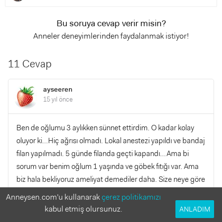
Bu soruya cevap verir misin?
Anneler deneyimlerinden faydalanmak istiyor!
11 Cevap
ayseeren
15 yıl önce
Ben de oğlumu 3 aylıkken sünnet ettirdim. O kadar kolay
oluyor ki...Hiç ağrısı olmadı. Lokal anestezi yapıldı ve bandaj
filan yapılmadı. 5 günde filanda geçti kapandı...Ama bi
sorum var benim oğlum 1 yaşında ve göbek fıtığı var. Ama
biz hala bekliyoruz ameliyat demediler daha. Size neye göre
ameliyat dediler?
Anneysen.com'u kullanarak
çerez politikamızı
kabul etmiş olursunuz.
ANLADIM
YANITLA
0
0