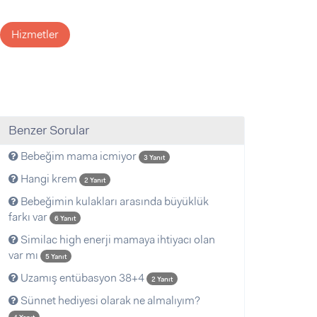
Hizmetler
Benzer Sorular
Bebeğim mama icmiyor
3 Yanıt
Hangi krem
2 Yanıt
Bebeğimin kulakları arasında büyüklük
farkı var
6 Yanıt
Similac high enerji mamaya ihtiyacı olan
var mı
5 Yanıt
Uzamış entübasyon 38+4
2 Yanıt
Sünnet hediyesi olarak ne almalıyım?