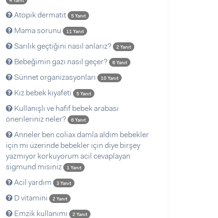
4 Yanıt
Atopik dermatit
5 Yanıt
Mama sorunu
11 Yanıt
Sarılık geçtiğini nasıl anlarız?
2 Yanıt
Bebeğimin gazı nasıl geçer?
6 Yanıt
Sünnet organizasyonları
10 Yanıt
Kız bebek kıyafeti
5 Yanıt
Kullanışlı ve hafif bebek arabası
önerileriniz neler?
6 Yanıt
Anneler ben coliax damla aldım bebekler
için mi üzerinde bebekler için diye birşey
yazmıyor korkuyorum acil cevaplayan
sigmund misiniz
1 Yanıt
Acil yardım
3 Yanıt
D vitamini
2 Yanıt
Emzik kullanımı
2 Yanıt