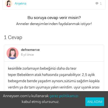
Anjelina
1
chat
Bu soruya cevap verir misin?
Anneler deneyimlerinden faydalanmak istiyor!
1 Cevap
defnemerve
6 yıl önce
kesinlikle zorlamayın bebeğinizi daha da tesr
teper.Bebeklerın atak haftasında yaşanabilityor. 2,5 aylık
bebegımde bende yaşadım aynısını,sütümü sağdım kaşıkla
verdım.ya da tam uyumaya yakın verirdim. uyur uyanık arası
başka türlü almazdı. bu süreçte yapacagınız en iyi şey ten
Anneysen.com'u kullanarak
çerez politikamızı
tene temas. hatta mümkünse birlikte banyo yapın. ve ten
kabul etmiş olursunuz.
ANLADIM
tene temas bol bol sarılın bir de yatarak emzirmeyi deneyin.