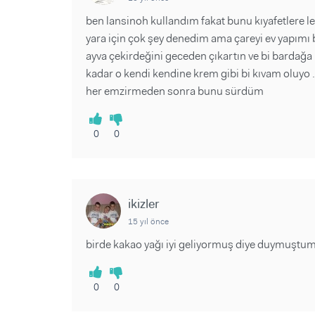
ben lansinoh kullandım fakat bunu kıyafetlere l
yara için çok şey denedim ama çareyi ev yapımı
ayva çekirdeğini geceden çıkartın ve bi bardağa 
kadar o kendi kendine krem gibi bi kıvam oluyo .
her emzirmeden sonra bunu sürdüm
0
0
ikizler
15 yıl önce
birde kakao yağı iyi geliyormuş diye duymuştu
0
0