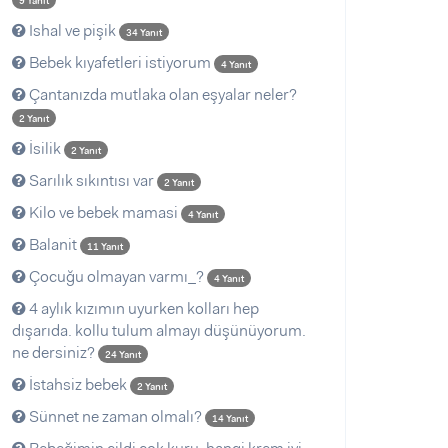
9 Yanıt
Ishal ve pişik
34 Yanıt
Bebek kıyafetleri istiyorum
4 Yanıt
Çantanızda mutlaka olan eşyalar neler?
2 Yanıt
İsilik
2 Yanıt
Sarılık sıkıntısı var
2 Yanıt
Kilo ve bebek mamasi
4 Yanıt
Balanit
11 Yanıt
Çocuğu olmayan varmı_?
4 Yanıt
4 aylık kızımın uyurken kolları hep
dışarıda. kollu tulum almayı düşünüyorum.
ne dersiniz?
24 Yanıt
İstahsiz bebek
2 Yanıt
Sünnet ne zaman olmalı?
14 Yanıt