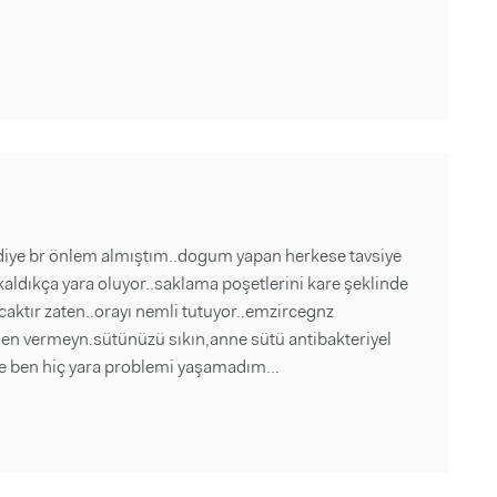
 diye br önlem almıştım..dogum yapan herkese tavsiye
aldıkça yara oluyor..saklama poşetlerini kare şeklinde
caktır zaten..orayı nemli tutuyor..emzircegnz
en vermeyn.sütünüzü sıkın,anne sütü antibakteriyel
 ben hiç yara problemi yaşamadım...