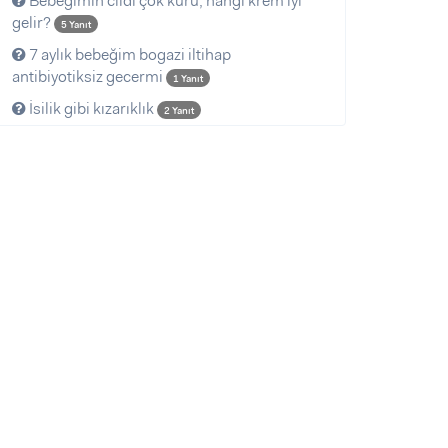
Bebeğimin cildi çok kuru, hangi krem iyi
gelir?
5 Yanıt
7 aylık bebeğim bogazi iltihap
antibiyotiksiz gecermi
1 Yanıt
İsilik gibi kızarıklık
2 Yanıt