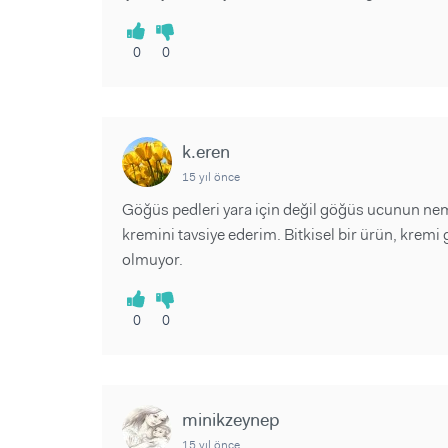
0
0
k.eren
15 yıl önce
Göğüs pedleri yara için değil göğüs ucunun neml
kremini tavsiye ederim. Bitkisel bir ürün, kr
olmuyor.
0
0
minikzeynep
15 yıl önce