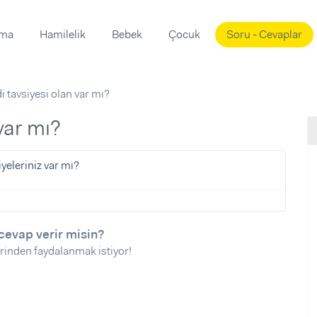
ama
Hamilelik
Bebek
Çocuk
Soru - Cevaplar
Süslemeleri
ama
 tavsiyesi olan var mı?
ta
ı
ı
ısı
var mı?
 Mekanı
mi)
yeleriniz var mı?
üsleme
i
i
u
cevap verir misin?
rinden faydalanmak istiyor!
ünü
i