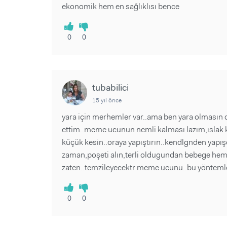
ekonomik hem en sağlıklısı bence
0
0
tubabilici
15 yıl önce
yara için merhemler var..ama ben yara olmasın
ettim..meme ucunun nemli kalması lazım,ıslak k
küçük kesin..oraya yapıştırın..kendlgnden yapış
zaman,poşeti alın,terli oldugundan bebege hem
zaten..temzileyecektr meme ucunu..bu yöntemle
0
0