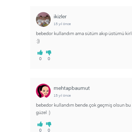
ikizler
15 yıl önce
bebedor kullandım ama sütüm akıp üstümü kirl
:))
0
0
mehtapbaumut
15 yıl önce
bebedor kullandım bende.çok geçmiş olsun bu a
güzel :)
0
0