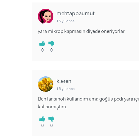
mehtapbaumut
15 yıl önce
yara mikrop kapmasın diyede öneriyorlar.
0
0
k.eren
15 yıl önce
Ben lansinoh kullandım ama göğüs pedi yara için 
kullanmıştım.
0
0