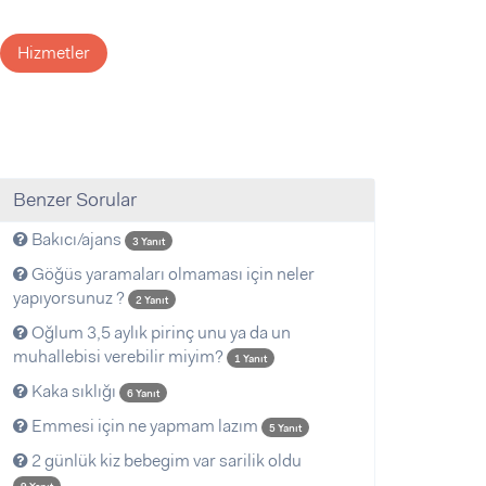
Hizmetler
Benzer Sorular
Bakıcı/ajans
3 Yanıt
Göğüs yaramaları olmaması için neler
yapıyorsunuz ?
2 Yanıt
Oğlum 3,5 aylık pirinç unu ya da un
muhallebisi verebilir miyim?
1 Yanıt
Kaka sıklığı
6 Yanıt
Emmesi için ne yapmam lazım
5 Yanıt
2 günlük kiz bebegim var sarilik oldu