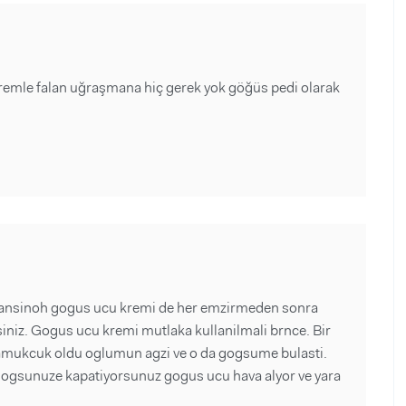
remle falan uğraşmana hiç gerek yok göğüs pedi olarak
ansinoh gogus ucu kremi de her emzirmeden sonra
niz. Gogus ucu kremi mutlaka kullanilmali brnce. Bir
pamukcuk oldu oglumun agzi ve o da gogsume bulasti.
 gogsunuze kapatiyorsunuz gogus ucu hava alyor ve yara