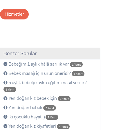
Hizmetler
Benzer Sorular
Bebeğim 1 aylık hâlâ sarılık var
1 Yanıt
Bebek masajı için ürün önerisi?
1 Yanıt
5 aylık bebeğe uyku eğitimi nasıl verilir?
1 Yanıt
Yenidoğan kız bebek için
8 Yanıt
Yenidoğan bebek
7 Yanıt
İki çocuklu hayat :)
8 Yanıt
Yenidoğan kiz kiyafetleri
4 Yanıt