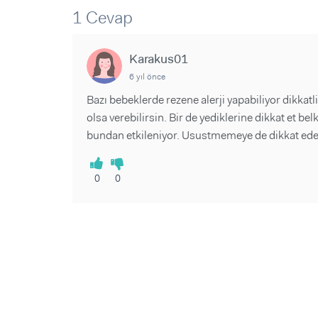
Sorular ve Yanıtlar
Sorular ve Yanıtlar
1 Cevap
Eğlence
Makaleler
Makaleler
Ürünler
Videolar
Videolar
Karakus01
6 yıl önce
Sorular ve Yanıtlar
Bazı bebeklerde rezene alerji yapabiliyor dikkat
Makaleler
olsa verebilirsin. Bir de yediklerine dikkat et be
Videolar
bundan etkileniyor. Usustmemeye de dikkat eder
0
0