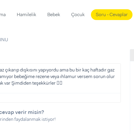
ama
Hamilelik
Bebek
Çocuk
Soru - Cevaplar
Süslemeleri
ama
UNU
ta
ı
ı
ısı
 Mekanı
mi)
z çıkarıp dışkısını yapıyordu ama bu bir kaç haftadır gaz
ramıyor bebeğime rezene veya ıhlamur versem sorun olur
üsleme
i
k var Şimdiden teşekkürler ✌🏿
i
u
ünü
i
cevap verir misin?
rinden faydalanmak istiyor!