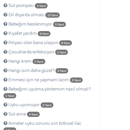
Süt pompasi
3 Yanıt
Dil dışarda olması
10 Yanıt
Bebeğim beslenmiyor
5 Yanıt
Kıyafet yardım
9 Yanıt
İhtiyacı olan bana ulaşsın
9 Yanıt
Çocuklarda enfeksiyon
2 Yanıt
Hangi krem
2 Yanıt
Hangi isim daha güzel?
5 Yanıt
Emmesi için ne yapmam lazım
5 Yanıt
Bebeğimi uyutma yöntemim nasıl olmalı?
1 Yanıt
Uyku uyumuyor
2 Yanıt
Süt anne
4 Yanıt
Anneler uyku sorunu icin bitkisel ilac