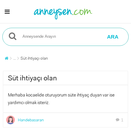
ARA
...
Süt ihtiyaçı olan
Süt ihtiyaçı olan
Merhaba kocaelide oturuyorum süte ihtiyaç duyan var ise
yardımcı olmak isteriz.
Handebasaran
1
chat