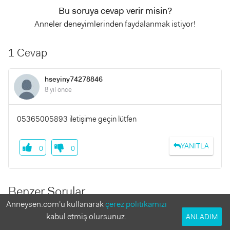
Bu soruya cevap verir misin?
Anneler deneyimlerinden faydalanmak istiyor!
1 Cevap
hseyiny74278846
8 yıl önce
05365005893 iletişime geçin lütfen
YANITLA
0
0
Benzer Sorular
Anneysen.com'u kullanarak
çerez politikamızı
kabul etmiş olursunuz.
ANLADIM
Külot bez kacinci aydan kullanilir
1 Yanıt