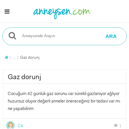
ARA
...
Gaz dorunj
Gaz dorunj
Cocuğum 42 günlük gaz sorunu var sürekli gazlanıyor ağlıyor
huzursuz oluyor değerli anneler önereceğiniz bir tedavi var mı
ne yapabilirim
Z.b
1
chat