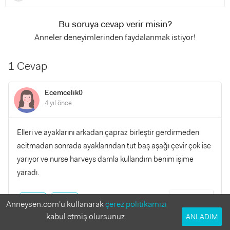
Bu soruya cevap verir misin?
Anneler deneyimlerinden faydalanmak istiyor!
1 Cevap
Ecemcelik0
4 yıl önce
Elleri ve ayaklarını arkadan çapraz birleştir gerdirmeden
acitmadan sonrada ayaklarından tut baş aşağı çevir çok ise
yarıyor ve nurse harveys damla kullandım benim işime
yaradı.
YANITLA
0
0
Anneysen.com'u kullanarak
çerez politikamızı
kabul etmiş olursunuz.
ANLADIM