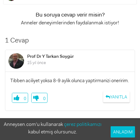
Bu soruya cevap verir misin?
Anneler deneyimlerinden faydalanmak istiyor!
1 Cevap
Prof Dr Y Tarkan Soygür
15 yıl önce
Tibben aciliyet yoksa 8-9 aylik olunca yaptirmanizi oneririm.
YANITLA
0
0
Benzer Sorular
Anneysen.com'u kullanarak
çerez politikamızı
kabul etmiş olursunuz.
ANLADIM