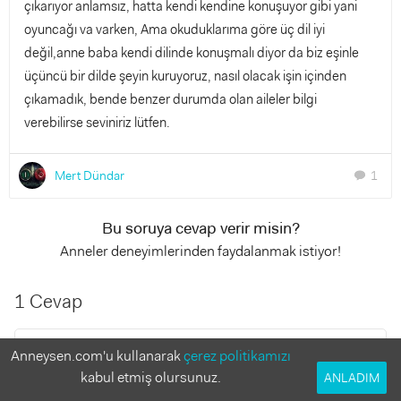
çıkarıyor anlamsız, hatta kendi kendine konuşuyor gibi yani
oyuncağı va varken, Ama okuduklarıma göre üç dil iyi
değil,anne baba kendi dilinde konuşmalı diyor da biz eşinle
üçüncü bir dilde şeyin kuruyoruz, nasıl olacak işin içinden
çıkamadık, bende benzer durumda olan aileler bilgi
verebilirse seviniriz lütfen.
Mert Dündar
1
chat
Bu soruya cevap verir misin?
Anneler deneyimlerinden faydalanmak istiyor!
1 Cevap
Heyyyy
Anneysen.com'u kullanarak
çerez politikamızı
7 yıl önce
kabul etmiş olursunuz.
ANLADIM