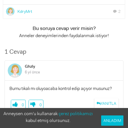
KdryMrt
2
chat
Bu soruya cevap verir misin?
Anneler deneyimlerinden faydalanmak istiyor!
1 Cevap
Ghzly
6 yıl önce
Burnu tıkalı mı oluyoacaba kontrol edip açıyor musunuz?
YANITLA
0
0
Anneysen.com'u kullanarak
çerez politikamızı
KdryMrt
kabul etmiş olursunuz.
ANLADIM
6 yıl önce