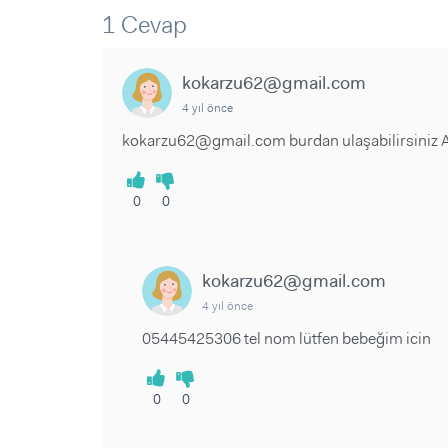
Sorular ve Yanıtlar
Sorular ve Yanıtlar
1 Cevap
Eğlence
Makaleler
Makaleler
Ürünler
Videolar
Videolar
kokarzu62@gmail.com
4 yıl önce
Sorular ve Yanıtlar
kokarzu62@gmail.com burdan ulaşabilirsiniz Al
Makaleler
Videolar
0
0
kokarzu62@gmail.com
4 yıl önce
05445425306 tel nom lütfen bebeğim icin
0
0