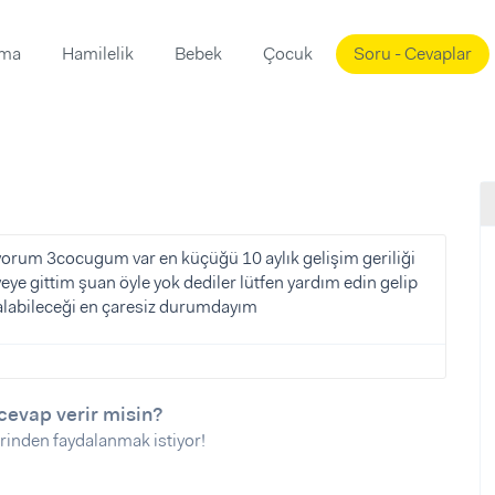
ama
Hamilelik
Bebek
Çocuk
Soru - Cevaplar
Süslemeleri
ama
ta
ı
ı
ısı
 Mekanı
mi)
orum 3cocugum var en küçüğü 10 aylık gelişim geriliği
eye gittim şuan öyle yok dediler lütfen yardım edin gelip
üsleme
i
alabileceği en çaresiz durumdayım
i
u
ünü
i
cevap verir misin?
rinden faydalanmak istiyor!