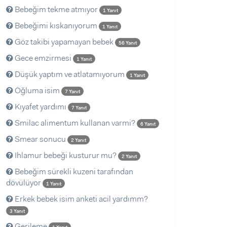
Bebeğim tekme atmıyor
1 Yanıt
Bebeğimi kıskanıyorum
1 Yanıt
Göz takibi yapamayan bebek
56 Yanıt
Gece emzirmesi
1 Yanıt
Düşük yaptım ve atlatamıyorum
1 Yanıt
Oğluma isim
7 Yanıt
Kıyafet yardımı
7 Yanıt
Smilac alimentum kullanan varmi?
6 Yanıt
Smear sonucu
2 Yanıt
Ihlamur bebeği kusturur mu?
2 Yanıt
Bebeğim sürekli kuzeni tarafından
dövülüyor
1 Yanıt
Erkek bebek isim anketi acil yardımm?
3 Yanıt
Gerileme