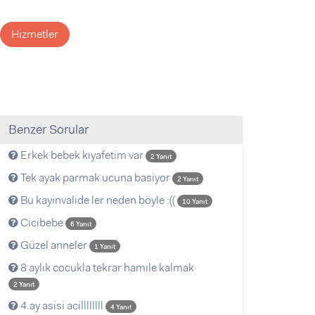
Hizmetler
Benzer Sorular
Erkek bebek kıyafetim var
2 Yanıt
Tek ayak parmak ucuna basiyor
2 Yanıt
Bu kayinvalide ler neden böyle :((
10 Yanıt
Cicibebe
6 Yanıt
Güzel anneler
1 Yanıt
8 aylık cocukla tekrar hamıle kalmak
2 Yanıt
4.ay asisi acillllllll
4 Yanıt