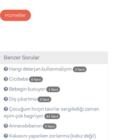
Hizmetler
Benzer Sorular
Hangi deterjan kullanmaliyim
3 Yanıt
Cicibebe
6 Yanıt
Bebegin kusuyor
1 Yanıt
Diş çıkartma
3 Yanıt
Çocuğum hırçın tavırlar sergilediği zaman
eşim çok bagiriyor
81 Yanıt
Annevsbiberon
5 Yanıt
Kakasını yaparken zorlanma (kabız değil)