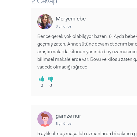
2 Cevap
Sorular ve Yanıtlar
Sorular ve Yanıtlar
Eğlence
Makaleler
Makaleler
Ürünler
Meryem ebe
Videolar
Videolar
8 yıl önce
Sorular ve Yanıtlar
Bence gerek yok olabilşyor bazen. 6. Ayda bebe
geçmiş zaten. Anne sütüne devam et derim bir e
Makaleler
araştırmalarda kilonun yanında boy uzamasının
Videolar
bilimsel makalelerde var. Boyu ve kilosu zaten g
vadede olmadığı sğrece
0
0
gamze nur
8 yıl önce
5 aylık olmuş maşallah uzmanlarda bi sakınca g