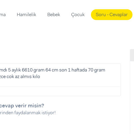
ama
Hamilelik
Bebek
Çocuk
Soru - Cevaplar
Süslemeleri
ama
ta
ı
ı
ısı
 Mekanı
mi)
dı 5 aylık 6610 gram 64 cm son 1 haftada 70 gram
ce cok az almıs kılo
üsleme
i
i
u
cevap verir misin?
ünü
i
rinden faydalanmak istiyor!