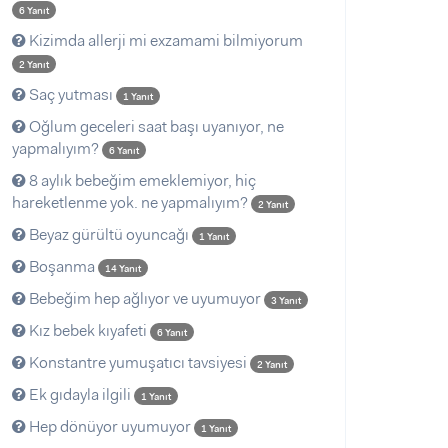
6 Yanıt
Kizimda allerji mi exzamami bilmiyorum
2 Yanıt
Saç yutması
1 Yanıt
Oğlum geceleri saat başı uyanıyor, ne
yapmalıyım?
6 Yanıt
8 aylık bebeğim emeklemiyor, hiç
hareketlenme yok. ne yapmalıyım?
2 Yanıt
Beyaz gürültü oyuncağı
1 Yanıt
Boşanma
14 Yanıt
Bebeğim hep ağlıyor ve uyumuyor
3 Yanıt
Kız bebek kıyafeti
6 Yanıt
Konstantre yumuşatıcı tavsiyesi
2 Yanıt
Ek gıdayla ilgili
1 Yanıt
Hep dönüyor uyumuyor
1 Yanıt