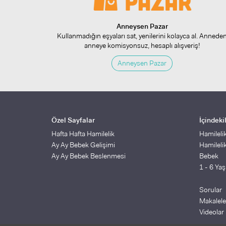
Anneysen Pazar
Kullanmadığın eşyaları sat, yenilerini kolayca al. Annede
anneye komisyonsuz, hesaplı alışveriş!
Anneysen Pazar
Özel Sayfalar
İçindeki
Hafta Hafta Hamilelik
Hamileli
Ay Ay Bebek Gelişimi
Hamileli
Ay Ay Bebek Beslenmesi
Bebek
1 - 6 Ya
Sorular
Makalele
Videolar