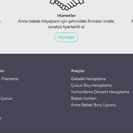
Hizmetler
n
Anne-bebek ihtiyaçların için şehrindeki firmaları incele,
ücretsiz fiyat teklifi al.
Hizmetler
ler
Araçlar
k Planlama
Gebelik Hesaplama
k
Çocuk Boy Hesaplama
Yumurtlama Dönemi Hesaplama
ş Çocuk
Bebek İsimleri
Anne Bebek Burç Uyumu
r