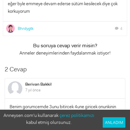
eğer byle emmeye devam ederse sütüm kesilecek diye çok
korkuyorum
Bhrdygtk
4
chat
Bu soruya cevap verir misin?
Anneler deneyimlerinden faydalanmak istiyor!
2 Cevap
Berivan Bakkil
7 yıl önce
Benim gorumcemde 3unu bitircek 4une giricek onunkinin
basinada aynisi geldi kizi agliyo acliktan ama memesini
Anneysen.com'u kullanarak
çerez politikamızı
verince cok agliyo ve tutmuyo bazn 3 4 aylk cocuklarin
kabul etmiş olursunuz.
ANLADIM
dikkatini baska bi sy cekiyo sessiz bi yere gdp icirmeyi