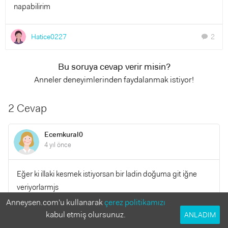
napabilirim
Hatice0227
2
chat
Bu soruya cevap verir misin?
Anneler deneyimlerinden faydalanmak istiyor!
2 Cevap
Ecemkural0
4 yıl önce
Eğer ki illaki kesmek istiyorsan bir ladin doğuma git iğne
veriyorlarmjs
Anneysen.com'u kullanarak
çerez politikamızı
kabul etmiş olursunuz.
YANITLA
ANLADIM
0
0