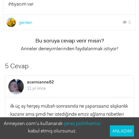
ihtiyacım var
gerden
5
chat
Bu soruya cevap verir misin?
Anneler deneyimlerinden faydalanmak istiyor!
5 Cevap
acemianne82
11 yıl önce
ilk üç ay herşey mübah sonrasında ne yaparsaanız alışkanlık
kazanır ama şimdi her istediğinde emzir ağlama nöbetleri
azalır merak etmeyin sizi istiyor ama siz paniklerseniz o
Anneysen.com'u kullanarak
çerez politikamızı
küçük haliyle hisseder ve ağlar onu sizden başka kimse
kabul etmiş olursunuz.
ANLADIM
güvende hissettiremez