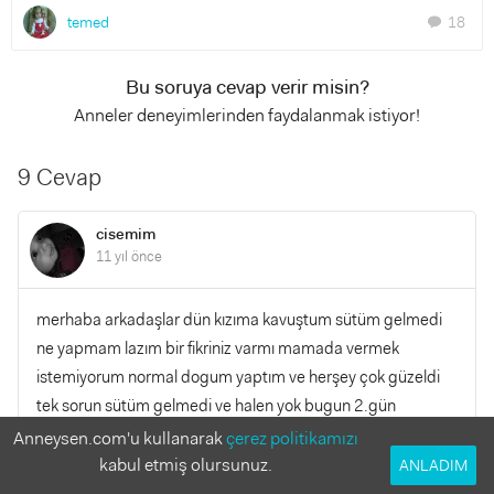
temed
18
chat
Bu soruya cevap verir misin?
Anneler deneyimlerinden faydalanmak istiyor!
9 Cevap
cisemim
11 yıl önce
merhaba arkadaşlar dün kızıma kavuştum sütüm gelmedi
ne yapmam lazım bir fikriniz varmı mamada vermek
istemiyorum normal dogum yaptım ve herşey çok güzeldi
tek sorun sütüm gelmedi ve halen yok bugun 2.gün
Anneysen.com'u kullanarak
çerez politikamızı
kabul etmiş olursunuz.
YANITLA
ANLADIM
0
0