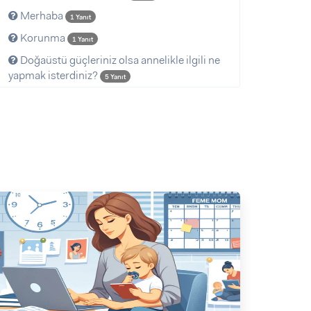
Merhaba
1 Yanıt
Korunma
1 Yanıt
Doğaüstü güçleriniz olsa annelikle ilgili ne
yapmak isterdiniz?
5 Yanıt