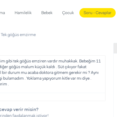
ama
Hamilelik
Bebek
Çocuk
Soru - Cevaplar
Süslemeleri
ama
Tek göğüs emzirme
ta
ı
ı
ısı
 Mekanı
mi)
nim gibi tek göğüs emziren vardır muhakkak. Bebeğim 11
diğer göğüs malum küçük kaldı . Süt çıkıyor fakat
üsleme
i
bir durum mu acaba doktora gitmem gerekir mi ? Aynı
i
i bulamadım . Yoklama yapıyorum kitle var mı diye .
rim .
u
ünü
i
cevap verir misin?
rinden faydalanmak istiyor!