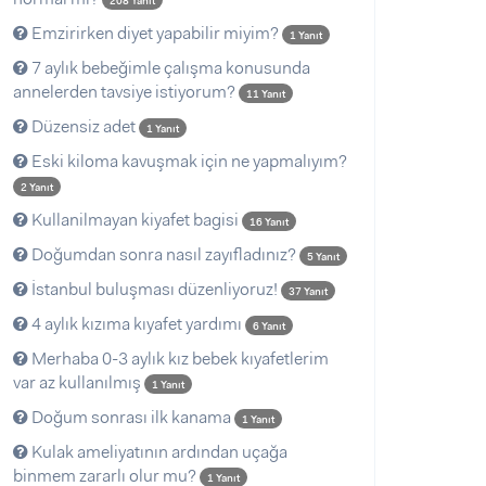
208 Yanıt
Emzirirken diyet yapabilir miyim?
1 Yanıt
7 aylık bebeğimle çalışma konusunda
annelerden tavsiye istiyorum?
11 Yanıt
Düzensiz adet
1 Yanıt
Eski kiloma kavuşmak için ne yapmalıyım?
2 Yanıt
Kullanilmayan kiyafet bagisi
16 Yanıt
Doğumdan sonra nasıl zayıfladınız?
5 Yanıt
İstanbul buluşması düzenliyoruz!
37 Yanıt
4 aylık kızıma kıyafet yardımı
6 Yanıt
Merhaba 0-3 aylık kız bebek kıyafetlerim
var az kullanılmış
1 Yanıt
Doğum sonrası ilk kanama
1 Yanıt
Kulak ameliyatının ardından uçağa
binmem zararlı olur mu?
1 Yanıt