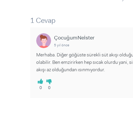
Sorular ve Yanıtlar
Sorular ve Yanıtlar
Eğlence
Makaleler
Makaleler
Ürünler
Videolar
Videolar
1 Cevap
Sorular ve Yanıtlar
ÇocuğumNeİster
Makaleler
5 yıl önce
Videolar
Merhaba. Diğer göğüste sürekli süt akışı olduğu 
olabilir. Ben emzirirken hep sıcak olurdu yani,
akışı az olduğundan ısınmıyordur.
0
0