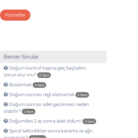
Hizmetler
Benzer Sorular
Doğum kontrol hapına geç başladım,
sorun olur mu?
2 Yanıt
Bosanmak
4 Yanıt
Doğum sonrası regl olamamak
3 Yanıt
Doğum sonrası adet gecikmesi neden
olabilir?
1 Yanıt
Doğumdan 2 ay sonra adet oldum!
3 Yanıt
Spiral taktırdıktan sonra kanama ve ağrı
normal mi?