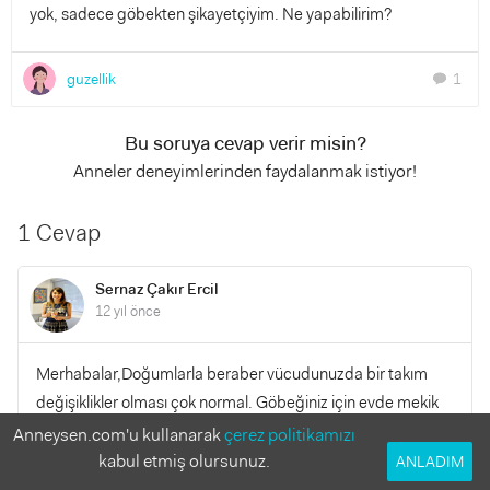
yok, sadece göbekten şikayetçiyim. Ne yapabilirim?
guzellik
1
chat
Bu soruya cevap verir misin?
Anneler deneyimlerinden faydalanmak istiyor!
1 Cevap
Sernaz Çakır Ercil
12 yıl önce
Merhabalar,Doğumlarla beraber vücudunuzda bir takım
değişiklikler olması çok normal. Göbeğiniz için evde mekik
çekebilirsiniz, pilatese gidebilirsiniz. Ya da düzenli masaj
Anneysen.com'u kullanarak
çerez politikamızı
yaptırabilirsiniz. Göbek bölgeniz tamamen kaybolmasa da
kabul etmiş olursunuz.
ANLADIM
şekillenecektir. Sağlıklı günler diliyorum.