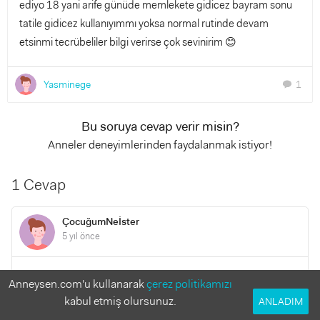
ediyo 18 yani arife günüde memlekete gidicez bayram sonu
tatile gidicez kullanıyımmı yoksa normal rutinde devam
etsinmi tecrübeliler bilgi verirse çok sevinirim 😊
Yasminege
1
chat
Bu soruya cevap verir misin?
Anneler deneyimlerinden faydalanmak istiyor!
1 Cevap
ÇocuğumNeİster
5 yıl önce
Merhaba. Beklenen adet döneminden 2 gün önce
Anneysen.com'u kullanarak
çerez politikamızı
kullanılmaya başlıyorsunuz. Bu ilaçların bazısı günde 2 tane,
kabul etmiş olursunuz.
ANLADIM
bazısı günde 3 tane alınıyor. Kullanmayı bıraktığınız zaman