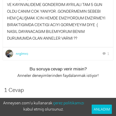
VE KAYINVALIDEME GONDERDIM AYRILALI TAM 5 GUN
OLDU CANIM COK YANIYOR..GONDERMEMIN SEBEBI
HEM ÇALIŞMAK ICIN HEMDE EMZIYORDUM EMZIRMEYI
BIRAKTIGIMDA CEKTIGI ACIYI GORMEYEYIM DIYE :(
NASIL DAYANACAGIM BILEMIYORUM BENIM
DURUMUMDA OLAN ANNELER VARMI ??
nrglmrc
1
chat
Bu soruya cevap verir misin?
Anneler deneyimlerinden faydalanmak istiyor!
1 Cevap
Anneysen.com'u kullanarak
çerez politikamızı
gamzelim...
kabul etmiş olursunuz.
13 yıl önce
ANLADIM