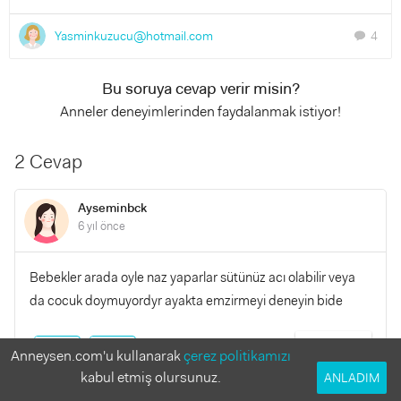
Yasminkuzucu@hotmail.com
4
chat
Bu soruya cevap verir misin?
Anneler deneyimlerinden faydalanmak istiyor!
2 Cevap
Ayseminbck
6 yıl önce
Bebekler arada oyle naz yaparlar sütünüz acı olabilir veya
da cocuk doymuyordyr ayakta emzirmeyi deneyin bide
YANITLA
0
0
Anneysen.com'u kullanarak
çerez politikamızı
kabul etmiş olursunuz.
ANLADIM
Yasminkuzucu@hotmail.com