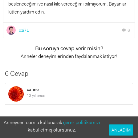
besleneceğimi ve nasıl kilo vereceğimi bilmiyorum. Bayanlar
lütfen yardım edin.
ozi71
6
chat
Bu soruya cevap verir misin?
Anneler deneyimlerinden faydalanmak istiyor!
6 Cevap
canne
13 yıl önce
Emzirmeye devam edin göreceksiniz zamanla kilo
Anneysen.com'u kullanarak
çerez politikamızı
vereceksiniz.Emziriyorum diye de aşırı yemeyin çünkü
kabul etmiş olursunuz.
ANLADIM
öylede kilo alınıyor.Bol bol su için ,meyve yiyin ve emzirin