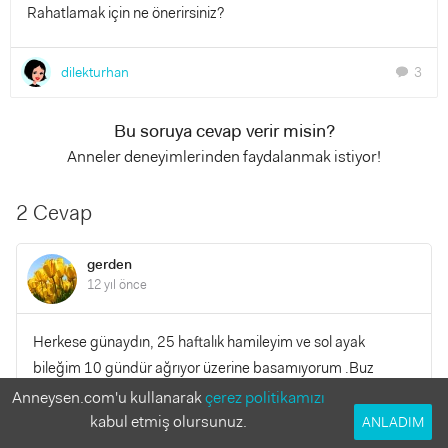
Rahatlamak için ne önerirsiniz?
dilekturhan
3
chat
Bu soruya cevap verir misin?
Anneler deneyimlerinden faydalanmak istiyor!
2 Cevap
gerden
12 yıl önce
Herkese günaydın, 25 haftalık hamileyim ve sol ayak
bileğim 10 gündür ağrıyor üzerine basamıyorum .Buz
koyuyorum ama yetersiz.Sizde de böyle ağrılar olmuş
Anneysen.com'u kullanarak
çerez politikamızı
muydu? Neler yaptınız krem vs kullandırıyor mu doktorlar...:(
kabul etmiş olursunuz.
ANLADIM