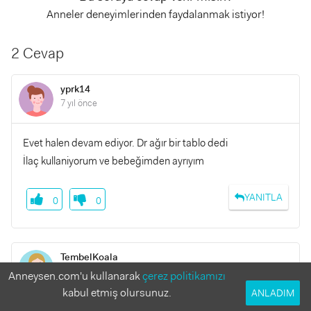
Anneler deneyimlerinden faydalanmak istiyor!
2 Cevap
yprk14
7 yıl önce
Evet halen devam ediyor. Dr ağır bir tablo dedi
İlaç kullaniyorum ve bebeğimden ayrıyım
YANITLA
0
0
TembelKoala
7 yıl önce
Anneysen.com'u kullanarak
çerez politikamızı
kabul etmiş olursunuz.
ANLADIM