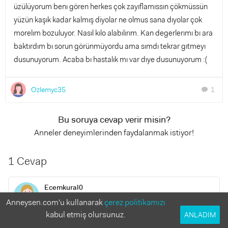
üzülüyorum benı gören herkes çok zayıflamıssın çökmüssün
yüzün kaşık kadar kalmış diyolar ne olmus sana dıyolar çok
morelım bozuluyor. Nasıl kılo alabılırım. Kan degerlerımı bı ara
baktırdım bı sorun görünmüyordu ama sımdı tekrar gıtmeyı
dusunuyorum. Acaba bı hastalık mı var dıye dusunuyorum :(
Ozlemyc35
1
chat
Bu soruya cevap verir misin?
Anneler deneyimlerinden faydalanmak istiyor!
1 Cevap
Ecemkural0
4 yıl önce
Anneysen.com'u kullanarak
çerez politikamızı
kabul etmiş olursunuz.
ANLADIM
Hastalık yoktur bimdeki meyveli yoğurtlarsan danino ve