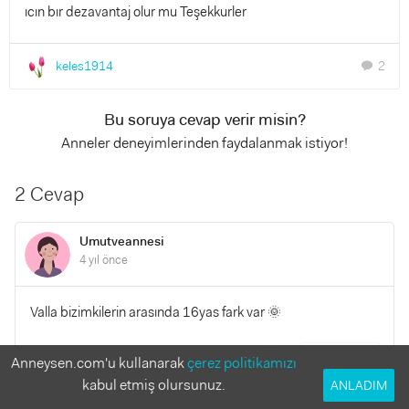
ıcın bır dezavantaj olur mu Teşekkurler
keles1914
2
chat
Bu soruya cevap verir misin?
Anneler deneyimlerinden faydalanmak istiyor!
2 Cevap
Umutveannesi
4 yıl önce
Valla bizimkilerin arasında 16yas fark var 🌞
YANITLA
Anneysen.com'u kullanarak
çerez politikamızı
0
0
kabul etmiş olursunuz.
ANLADIM