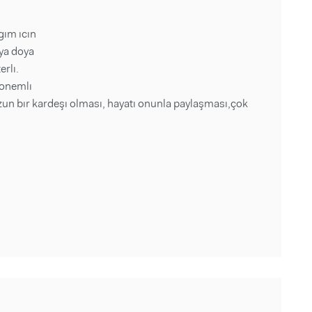
ım ıcın
ya doya
erlı.
 onemlı
un bır kardeşı olması, hayatı onunla paylaşması,çok