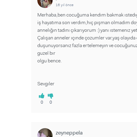
16 yıl önce
Merhaba,ben cocuğuma kendım bakmak ıstedıg
iş hayatıma son verdım,hıç pışman olmadım do
annelığın tadını çıkarıyorum :) yanı ıstemenız yet
Çalışan anneler ıçınde çozumler var,yaş olayıda
duşunuyorsanız fazla ertelemeyın ve cocuğunuz
guzel bır
olgu bence.
Sevgıler
0
0
zeyneppela