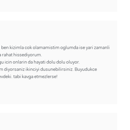
, ben kizimla cok olamamistim oglumda ise yari zamanli
a rahat hissediyorum.
 icin onlarin da hayati dolu dolu oluyor.
irim diyorsaniz ikinciyi dusunebilirsiniz. Buyudukce
r evdeki. tabi kavga etmezlerse!