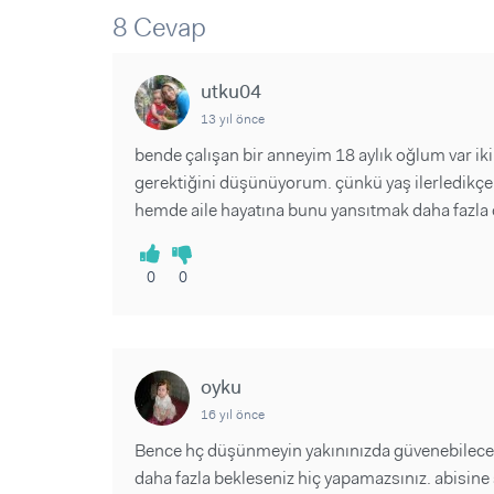
Sorular ve Yanıtlar
Sorular ve Yanıtlar
8 Cevap
Eğlence
Makaleler
Makaleler
Ürünler
Videolar
Videolar
utku04
13 yıl önce
Sorular ve Yanıtlar
bende çalışan bir anneyim 18 aylık oğlum var iki
Makaleler
gerektiğini düşünüyorum. çünkü yaş ilerledikçe 
Videolar
hemde aile hayatına bunu yansıtmak daha fazla ola
0
0
oyku
16 yıl önce
Bence hç düşünmeyin yakınınızda güvenebileceği
daha fazla bekleseniz hiç yapamazsınız. abisine