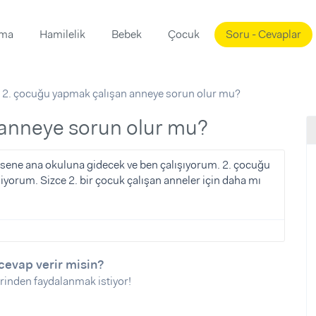
ama
Hamilelik
Bebek
Çocuk
Soru - Cevaplar
Süslemeleri
ama
2. çocuğu yapmak çalışan anneye sorun olur mu?
ta
ı
ı
ısı
 anneye sorun olur mu?
 Mekanı
mi)
 sene ana okuluna gidecek ve ben çalışıyorum. 2. çocuğu
yorum. Sizce 2. bir çocuk çalışan anneler için daha mı
üsleme
i
i
u
ünü
i
cevap verir misin?
rinden faydalanmak istiyor!