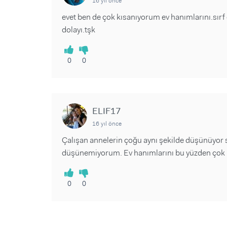
16 yıl önce
evet ben de çok kısanıyorum ev hanımlarını.sırf
dolayı.tşk
0
0
ELIF17
16 yıl önce
Çalışan annelerin çoğu aynı şekilde düşünüyor s
düşünemiyorum. Ev hanımlarını bu yüzden çok k
0
0