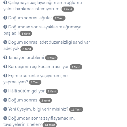
Çalışmaya başlayacağım ama oğlumu
yalnız bırakmak istemiyorum!
1 Yanıt
Doğum sonrası ağrılar
2 Yanıt
Doğumdan sonra ayaklarım ağrımaya
başladı!
3 Yanıt
Dogum sonrası adet düzensizligi sanci var
adet yok
2 Yanıt
Tansiyon problemi
4 Yanıt
Kardeşimin eşi kocama asiliyor
1 Yanıt
Eşimle sorunlar yaşıyorum, ne
yapmalıyım?
1 Yanıt
Hâlâ sütüm geliyor
2 Yanıt
Doğum sonrasi
2 Yanıt
Yeni üyeyim, bilgi verir misiniz?
11 Yanıt
Doğumdan sonra zayıflayamadım,
tavsiyeleriniz neler?
13 Yanıt