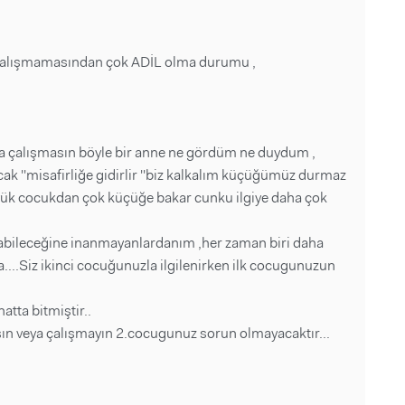
p çalışmamasından çok ADİL olma durumu ,
da çalışmasın böyle bir anne ne gördüm ne duydum ,
cak ''misafirliğe gidirlir ''biz kalkalım küçüğümüz durmaz
büyük cocukdan çok küçüğe bakar cunku ilgiye daha çok
labileceğine inanmayanlardanım ,her zaman biri daha
a....Siz ikinci cocuğunuzla ilgilenirken ilk cocugunuzun
atta bitmiştir..
ışın veya çalışmayın 2.cocugunuz sorun olmayacaktır...