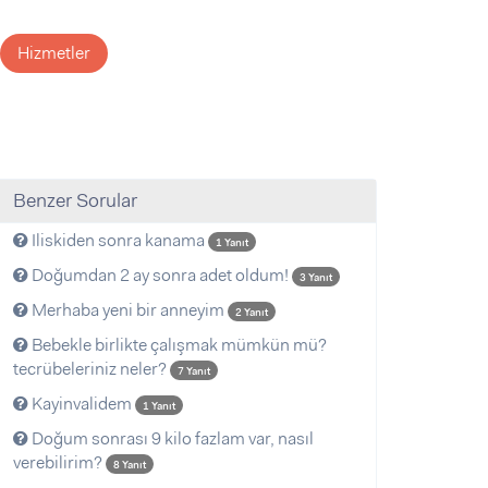
Hizmetler
Benzer Sorular
Iliskiden sonra kanama
1 Yanıt
Doğumdan 2 ay sonra adet oldum!
3 Yanıt
Merhaba yeni bir anneyim
2 Yanıt
Bebekle birlikte çalışmak mümkün mü?
tecrübeleriniz neler?
7 Yanıt
Kayinvalidem
1 Yanıt
Doğum sonrası 9 kilo fazlam var, nasıl
verebilirim?
8 Yanıt