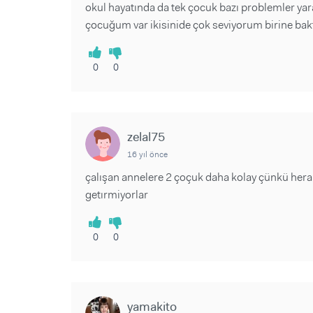
okul hayatında da tek çocuk bazı problemler yarat
çocuğum var ikisinide çok seviyorum birine ba
0
0
zelal75
16 yıl önce
çalışan annelere 2 çoçuk daha kolay çünkü hera
getırmiyorlar
0
0
yamakito