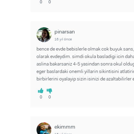
0
0
pinarsan
16 yıl önce
bence de evde bebislerle olmak cok buyuk sans
olarak evdeydim. simdi okula basladigi icin dah
aslina bakarsaniz 4-5 yasindan sonra okul oldugu
eger baslardaki onemli yillarin sikintisini atlat
birbirlerini oyalayip sizin isinizi de azaltabilirle
0
0
ekimmm