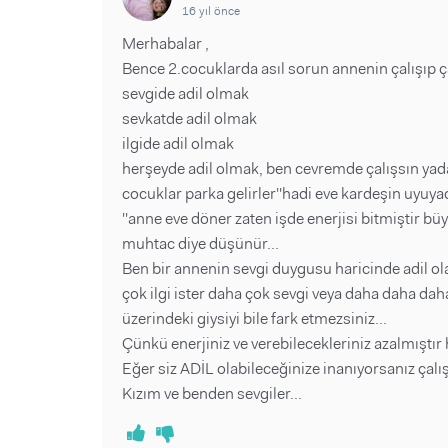
16 yıl önce
Merhabalar ,
Bence 2.cocuklarda asıl sorun annenin çalışı
sevgide adil olmak
sevkatde adil olmak
ilgide adil olmak
herşeyde adil olmak, ben cevremde çalışsın ya
cocuklar parka gelirler''hadi eve kardeşin uyuya
''anne eve döner zaten işde enerjisi bitmiştir 
muhtac diye düşünür...
Ben bir annenin sevgi duygusu haricinde adil o
çok ilgi ister daha çok sevgi veya daha daha dah
üzerindeki giysiyi bile fark etmezsiniz...
Çünkü enerjiniz ve verebilecekleriniz azalmıştır h
Eğer siz ADİL olabileceğinize inanıyorsanız çal
Kızım ve benden sevgiler...