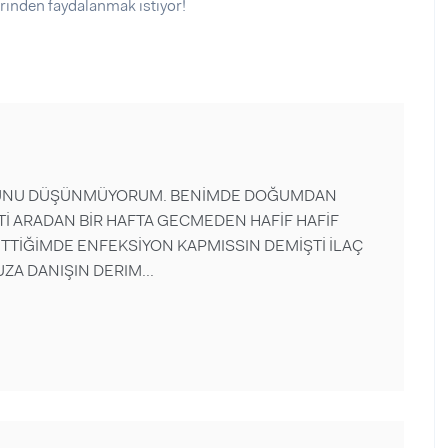
rinden faydalanmak istiyor!
UGUNU DÜŞÜNMÜYORUM. BENİMDE DOĞUMDAN
İ ARADAN BİR HAFTA GECMEDEN HAFİF HAFİF
TTİĞİMDE ENFEKSİYON KAPMISSIN DEMİŞTİ İLAÇ
A DANIŞIN DERIM...