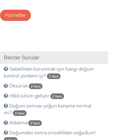
Hizmetler
Benzer Sorular
Gebelikten korunmak için hangi doğum
kontrol yöntemi iyi?
2 Yanıt
Öksürük
2 Yanıt
Hâlâ sütüm geliyor
2 Yanıt
Doğum sonrası yoğun kanama normal
mi?
2 Yanıt
Aldatma
2 Yanıt
Doğumdan sonra cinsellikten soğudum!