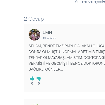
Sorular ve Yanıtlar
Sorular ve Yanıtlar
Anneler deneyimle
Eğlence
Makaleler
Makaleler
Ürünler
Videolar
Videolar
2 Cevap
Sorular ve Yanıtlar
EMN
Makaleler
15 yıl önce
Videolar
SELAM, BENDE EMZİRMYLE ALAKALI OL
DONRA OLMUŞTU. NORMAL ADETİM BİTMİŞT
TEKRAR OLMAYABAŞLAMISTIM. DOKTORA Gİ
VERMİŞTİ VE GEÇMİŞTİ. BENCE DOKTORUNUZ
SAĞLIKLI GÜNLER...
0
0