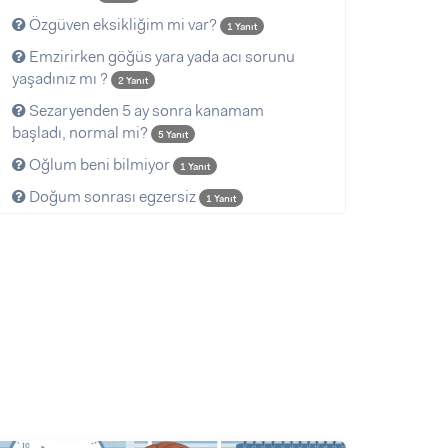
Özgüven eksikliğim mi var?
1 Yanıt
Emzirirken göğüs yara yada acı sorunu
yaşadınız mı ?
2 Yanıt
Sezaryenden 5 ay sonra kanamam
başladı, normal mi?
5 Yanıt
Oğlum beni bilmiyor
1 Yanıt
Doğum sonrası egzersiz
1 Yanıt