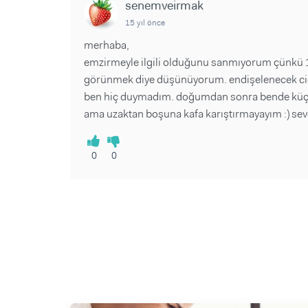
senemveirmak
15 yıl önce
merhaba,
emzirmeyle ilgili olduğunu sanmıyorum çünkü 16
görünmek diye düşünüyorum. endişelenecek ci
ben hiç duymadım. doğumdan sonra bende küçük b
ama uzaktan boşuna kafa karıştırmayayım :) sev
0
0