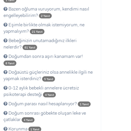
1 Yanıt
Bazen oğluma vuruyorum, kendimi nasıl
engelleyebilirim?
2 Yanıt
Eşimle birlikte olmak istemiyorum, ne
yapmalıyım?
21 Yanıt
Bebeğinizin unutamadığınız ilkleri
nelerdir?
61 Yanıt
Doğumdan sonra aşırı kanamam var!
6 Yanıt
Doğaüstü güçleriniz olsa annelikle ilgili ne
yapmak isterdiniz?
5 Yanıt
0-12 aylık bebekli annelere ücretsiz
psikoterapi desteği
4 Yanıt
Doğum parası nasıl hesaplanıyor?
1 Yanıt
Doğum sonrası göbekte oluşan leke ve
çatlaklar
4 Yanıt
Korunma
1 Yanıt