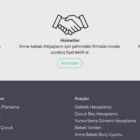
Hizmetler
n
Anne-bebek ihtiyaçların için şehrindeki firmaları incele,
ücretsiz fiyat teklifi al.
Hizmetler
ler
Araçlar
k Planlama
Gebelik Hesaplama
k
Çocuk Boy Hesaplama
Yumurtlama Dönemi Hesaplama
ş Çocuk
Bebek İsimleri
Anne Bebek Burç Uyumu