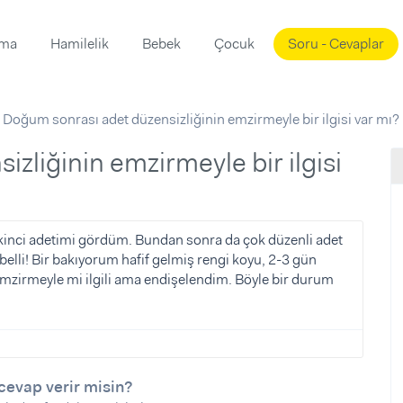
ama
Hamilelik
Bebek
Çocuk
Soru - Cevaplar
Süslemeleri
ama
Doğum sonrası adet düzensizliğinin emzirmeyle bir ilgisi var mı?
ta
ı
ı
ısı
 Mekanı
mi)
üsleme
i
kinci adetimi gördüm. Bundan sonra da çok düzenli adet
belli! Bir bakıyorum hafif gelmiş rengi koyu, 2-3 gün
i
 emzirmeyle mi ilgili ama endişelendim. Böyle bir durum
u
ünü
i
cevap verir misin?